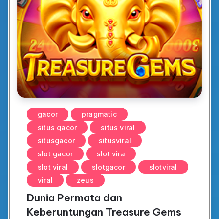
gacor
pragmatic
situs gacor
situs viral
situsgacor
situsviral
slot gacor
slot vira
slot viral
slotgacor
slotviral
viral
zeus
Dunia Permata dan
Keberuntungan Treasure Gems