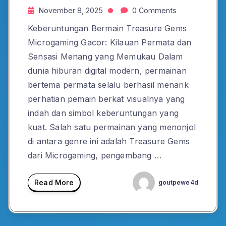
November 8, 2025
0 Comments
Keberuntungan Bermain Treasure Gems
Microgaming Gacor: Kilauan Permata dan
Sensasi Menang yang Memukau Dalam
dunia hiburan digital modern, permainan
bertema permata selalu berhasil menarik
perhatian pemain berkat visualnya yang
indah dan simbol keberuntungan yang
kuat. Salah satu permainan yang menonjol
di antara genre ini adalah Treasure Gems
dari Microgaming, pengembang …
Read More
goutpewe4d