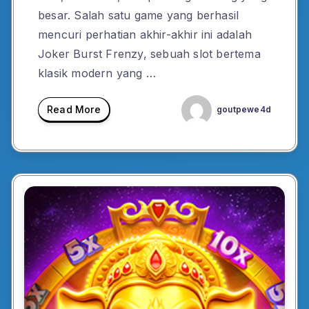
besar. Salah satu game yang berhasil
mencuri perhatian akhir-akhir ini adalah
Joker Burst Frenzy, sebuah slot bertema
klasik modern yang …
Read More
goutpewe4d