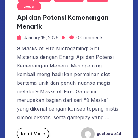
zeus
Api dan Potensi Kemenangan
Menarik
January 16, 2026
0 Comments
9 Masks of Fire Microgaming: Slot
Misterius dengan Energi Api dan Potensi
Kemenangan Menarik Microgaming
kembali meng hadirkan permainan slot
bertema unik dan penuh nuansa magis
melalui 9 Masks of Fire. Game ini
merupakan bagian dari seri “9 Masks”
yang dikenal dengan konsep topeng mistis,
simbol eksotis, serta gameplay yang …
Read More
goutpewe4d