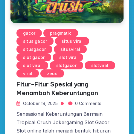
gacor
pragmatic
situs gacor
situs viral
situsgacor
situsviral
slot gacor
slot vira
slot viral
slotgacor
slotviral
viral
zeus
Fitur-Fitur Spesial yang
Menambah Keberuntungan
October 18, 2025
0 Comments
Sensasional Keberuntungan Bermain
Tropical Crush Jokergaming Slot Gacor
Slot online telah menjadi bentuk hiburan