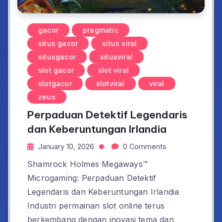
gacor
pragmatic
situs gacor
situs viral
situsgacor
situsviral
slot gacor
slot viral
slotgacor
slotviral
viral
zeus
Perpaduan Detektif Legendaris
dan Keberuntungan Irlandia
January 10, 2026
0 Comments
Shamrock Holmes Megaways™
Microgaming: Perpaduan Detektif
Legendaris dan Keberuntungan Irlandia
Industri permainan slot online terus
berkembang dengan inovasi tema dan