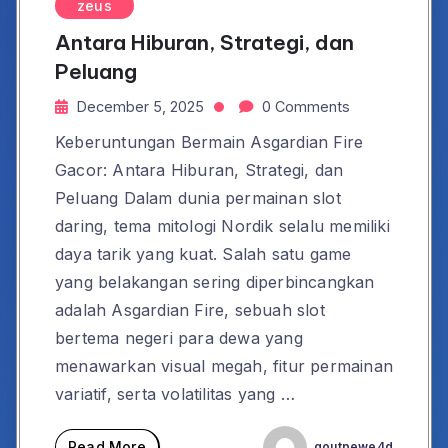
zeus
Antara Hiburan, Strategi, dan
Peluang
December 5, 2025
0 Comments
Keberuntungan Bermain Asgardian Fire
Gacor: Antara Hiburan, Strategi, dan
Peluang Dalam dunia permainan slot
daring, tema mitologi Nordik selalu memiliki
daya tarik yang kuat. Salah satu game
yang belakangan sering diperbincangkan
adalah Asgardian Fire, sebuah slot
bertema negeri para dewa yang
menawarkan visual megah, fitur permainan
variatif, serta volatilitas yang …
Read More
goutpewe4d