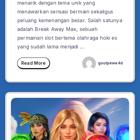
menarik dengan tema unik yang
menawarkan sensasi bermain sekaligus
peluang kemenangan besar. Salah satunya
adalah Break Away Max, sebuah
permainan slot bertema olahraga hoki es
yang sudah lama menjadi …
Read More
goutpewe4d