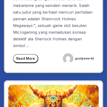
mekanisme yang semakin menarik. Salah
satu judul yang berhasil mencuri perhatian
pemain adalah Shamrock Holmes
Megaways™, sebuah game slot besutan
Microgaming yang memadukan konsep
detektif ala Sherlock Holmes dengan
simbol …
Read More
goutpewe4d