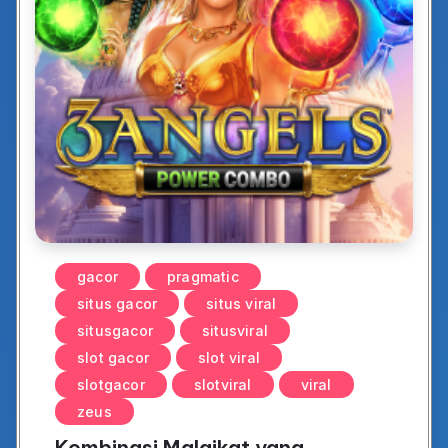
gacor
pragmatic
situs gacor
situs viral
situsgacor
situsviral
slot gacor
slot viral
slotgacor
slotviral
viral
zeus
Kombinasi Malaikat yang