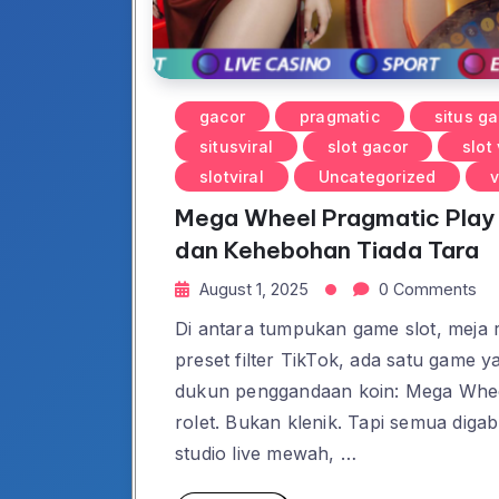
gacor
pragmatic
situs g
situsviral
slot gacor
slot 
slotviral
Uncategorized
v
Mega Wheel Pragmatic Play 
dan Kehebohan Tiada Tara
August 1, 2025
0 Comments
Di antara tumpukan game slot, meja 
preset filter TikTok, ada satu game 
dukun penggandaan koin: Mega Wheel
rolet. Bukan klenik. Tapi semua diga
studio live mewah, …