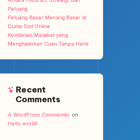
Antara Hiburan, Strategi, dan
Peluang
Peluang Besar Menang Besar di
Dunia Slot Online
Kombinasi Malaikat yang
Menghadirkan Cuan Tanpa Henti
Recent
Comments
A WordPress Commenter
on
Hello world!