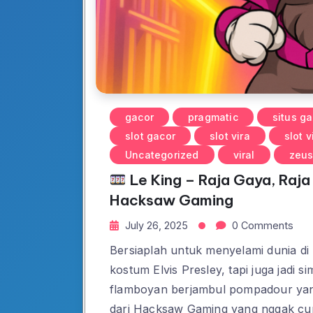
gacor
pragmatic
situs g
slot gacor
slot vira
slot v
Uncategorized
viral
zeu
Le King – Raja Gaya, Raja 
Hacksaw Gaming
July 26, 2025
0 Comments
Bersiaplah untuk menyelami dunia di 
kostum Elvis Presley, tapi juga jadi
flamboyan berjambul pompadour yang ja
dari Hacksaw Gaming yang nggak cuma