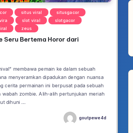
acor
situs viral
situsgacor
vira
slot viral
slotgacor
iral
zeus
ne Seru Bertema Horor dari
arnival” membawa pemain ke dalam sebuah
asana menyeramkan dipadukan dengan nuansa
g cerita permainan ini berpusat pada sebuah
n wabah zombie. Alih-alih pertunjukan meriah
but dihuni …
goutpewe4d