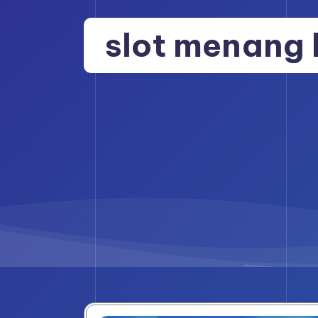
Skip
to
slot menang 
content