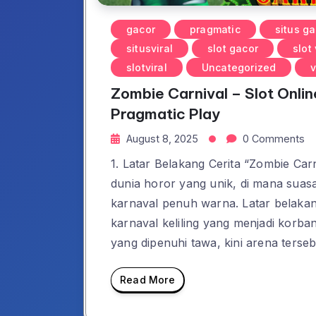
gacor
pragmatic
situs g
situsviral
slot gacor
slot 
slotviral
Uncategorized
v
Zombie Carnival – Slot Onli
Pragmatic Play
August 8, 2025
0 Comments
1. Latar Belakang Cerita “Zombie C
dunia horor yang unik, di mana su
karnaval penuh warna. Latar belakan
karnaval keliling yang menjadi korba
yang dipenuhi tawa, kini arena terse
Read More