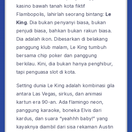
kasino bawah tanah kota fiktif
Flambopolis, lahirlah seorang bintang:
Le
King
. Dia bukan penyanyi biasa, bukan
penjudi biasa, bahkan bukan rakun biasa.
Dia adalah ikon. Dibesarkan di belakang
panggung klub malam, Le King tumbuh
bersama chip poker dan panggung
berkilau. Kini, dia bukan hanya penghibur,
tapi penguasa slot di kota.
Setting dunia Le King adalah kombinasi gila
antara Las Vegas, sirkus, dan animasi
kartun era 90-an. Ada flamingo neon,
panggung karaoke, boneka Elvis dari
kardus, dan suara “yeahhh baby!” yang
kayaknya diambil dari sisa rekaman Austin