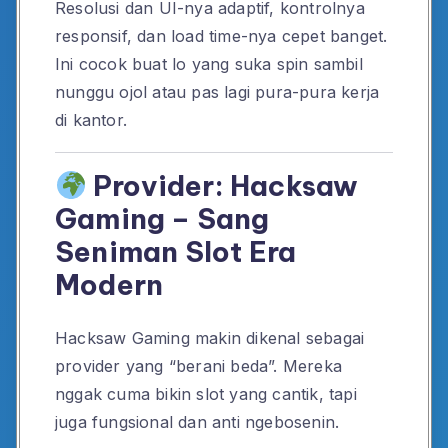
Resolusi dan UI-nya adaptif, kontrolnya
responsif, dan load time-nya cepet banget.
Ini cocok buat lo yang suka spin sambil
nunggu ojol atau pas lagi pura-pura kerja
di kantor.
Provider: Hacksaw
Gaming – Sang
Seniman Slot Era
Modern
Hacksaw Gaming makin dikenal sebagai
provider yang “berani beda”. Mereka
nggak cuma bikin slot yang cantik, tapi
juga fungsional dan anti ngebosenin.