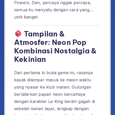
Powers. Dan, percaya nggak percaya,
semua itu menyatu dengan cara yang…
unik banget.
Tampilan &
Atmosfer: Neon Pop
Kombinasi Nostalgia &
Kekinian
Dari pertama lo buka game ini, rasanya
kayak dilempar masuk ke mesin waktu
yang nyasar ke klub malam. Gulungan
berlatarkan papan neon bercahaya
dengan karakter Le King berdiri gagah di
sebelah kanan layar, lengkap dengan