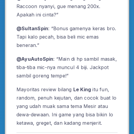
Raccoon nyanyi, gue menang 200x.
Apakah ini cinta?”
@SultanSpin
: “Bonus gamenya keras bro.
Tapi kalo pecah, bisa beli mic emas
beneran.”
@AyuAutoSpin
: “Main di hp sambil masak,
tiba-tiba mic-nya muncul 4 biji. Jackpot
sambil goreng tempe!”
Mayoritas review bilang
Le King
itu fun,
random, penuh kejutan, dan cocok buat lo
yang udah muak sama tema Mesir atau
dewa-dewaan. Ini game yang bisa bikin lo
ketawa, greget, dan kadang menjerit.