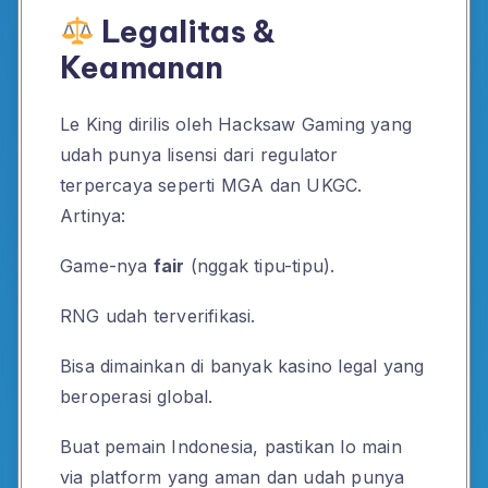
Legalitas &
Keamanan
Le King dirilis oleh Hacksaw Gaming yang
udah punya lisensi dari regulator
terpercaya seperti MGA dan UKGC.
Artinya:
Game-nya
fair
(nggak tipu-tipu).
RNG udah terverifikasi.
Bisa dimainkan di banyak kasino legal yang
beroperasi global.
Buat pemain Indonesia, pastikan lo main
via platform yang aman dan udah punya