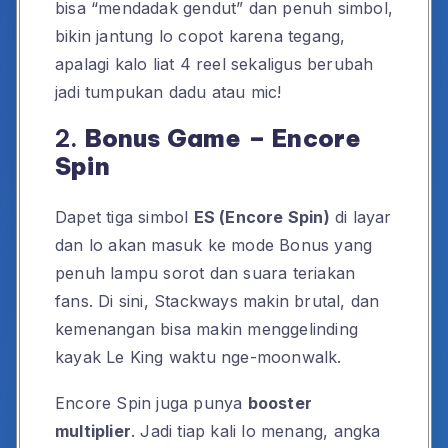
bisa “mendadak gendut” dan penuh simbol,
bikin jantung lo copot karena tegang,
apalagi kalo liat 4 reel sekaligus berubah
jadi tumpukan dadu atau mic!
2.
Bonus Game – Encore
Spin
Dapet tiga simbol
ES (Encore Spin)
di layar
dan lo akan masuk ke mode Bonus yang
penuh lampu sorot dan suara teriakan
fans. Di sini, Stackways makin brutal, dan
kemenangan bisa makin menggelinding
kayak Le King waktu nge-moonwalk.
Encore Spin juga punya
booster
multiplier
. Jadi tiap kali lo menang, angka