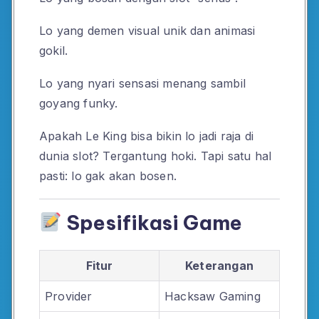
Lo yang demen visual unik dan animasi
gokil.
Lo yang nyari sensasi menang sambil
goyang funky.
Apakah Le King bisa bikin lo jadi raja di
dunia slot? Tergantung hoki. Tapi satu hal
pasti: lo gak akan bosen.
Spesifikasi Game
Fitur
Keterangan
Provider
Hacksaw Gaming