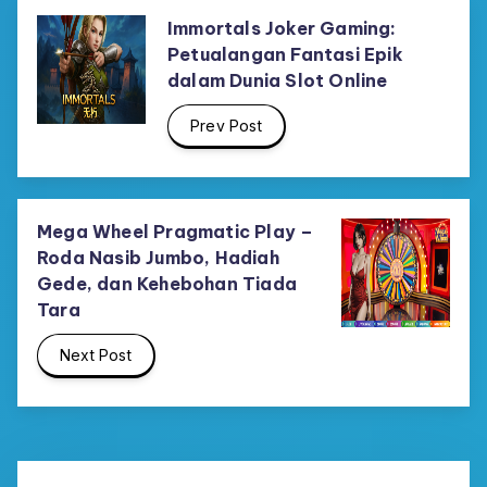
Immortals Joker Gaming:
Petualangan Fantasi Epik
dalam Dunia Slot Online
Prev Post
Mega Wheel Pragmatic Play –
Roda Nasib Jumbo, Hadiah
Gede, dan Kehebohan Tiada
Tara
Next Post