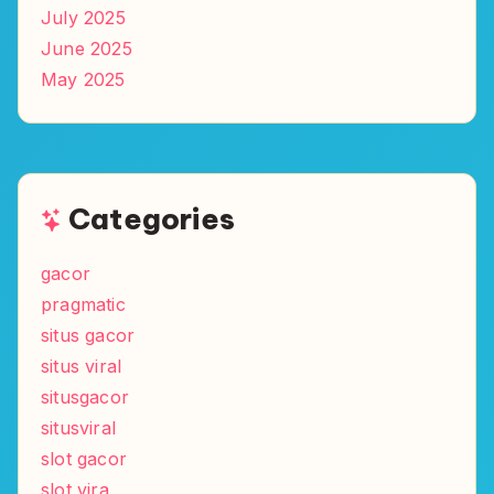
July 2025
June 2025
May 2025
Categories
gacor
pragmatic
situs gacor
situs viral
situsgacor
situsviral
slot gacor
slot vira