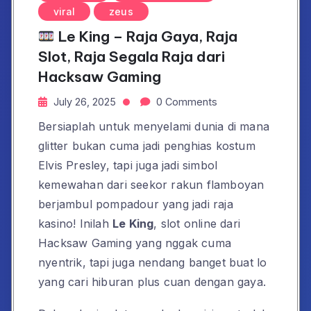
viral
zeus
Le King – Raja Gaya, Raja
Slot, Raja Segala Raja dari
Hacksaw Gaming
July 26, 2025
0 Comments
Bersiaplah untuk menyelami dunia di mana
glitter bukan cuma jadi penghias kostum
Elvis Presley, tapi juga jadi simbol
kemewahan dari seekor rakun flamboyan
berjambul pompadour yang jadi raja
kasino! Inilah
Le King
, slot online dari
Hacksaw Gaming yang nggak cuma
nyentrik, tapi juga nendang banget buat lo
yang cari hiburan plus cuan dengan gaya.