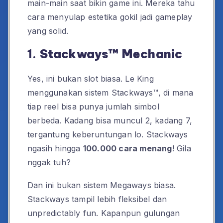
main-main saat bikin game ini. Mereka tahu
cara menyulap estetika gokil jadi gameplay
yang solid.
1.
Stackways™ Mechanic
Yes, ini bukan slot biasa. Le King
menggunakan sistem Stackways™, di mana
tiap reel bisa punya jumlah simbol
berbeda. Kadang bisa muncul 2, kadang 7,
tergantung keberuntungan lo. Stackways
ngasih hingga
100.000 cara menang
! Gila
nggak tuh?
Dan ini bukan sistem Megaways biasa.
Stackways tampil lebih fleksibel dan
unpredictably fun. Kapanpun gulungan